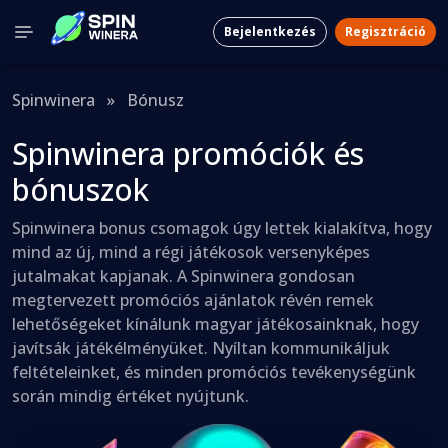
Bejelentkezés
Regisztráció
Spinwinera
»
Bónusz
Spinwinera promóciók és
bónuszok
Spinwinera bonus csomagok úgy lettek kialakítva, hogy
mind az új, mind a régi játékosok versenyképes
jutalmakat kapjanak. A Spinwinera gondosan
megtervezett promóciós ajánlatok révén remek
lehetőségeket kínálunk magyar játékosainknak, hogy
javítsák játékélményüket. Nyíltan kommunikáljuk
feltételeinket, és minden promóciós tevékenységünk
során mindig értéket nyújtunk.