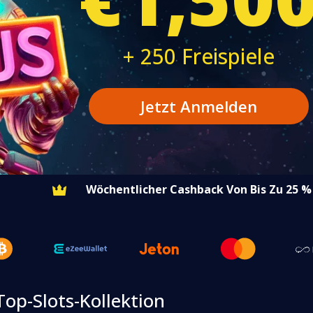
+ 250 Freispiele
Jetzt Anmelden
Wöchentlicher Cashback Von Bis Zu 25 %
op-Slots-Kollektion