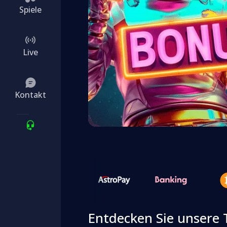
Spiele
Live
Kontakt
Entdecken Sie unsere T