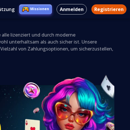
ützung
Anmelden
Registrieren
Missionen
 alle lizenziert und durch moderne
ohl unterhaltsam als auch sicher ist. Unsere
 Vielzahl von Zahlungsoptionen, um sicherzustellen,
0