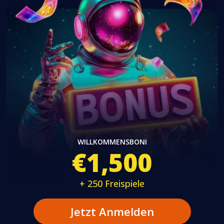
WILLKOMMENSBONI
€1,500
+ 250 Freispiele
Jetzt Anmelden